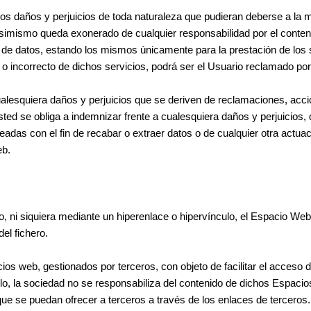
s daños y perjuicios de toda naturaleza que pudieran deberse a la mal
simismo queda exonerado de cualquier responsabilidad por el conten
de datos, estando los mismos únicamente para la prestación de los se
o o incorrecto de dichos servicios, podrá ser el Usuario reclamado po
alesquiera daños y perjuicios que se deriven de reclamaciones, a
d se obliga a indemnizar frente a cualesquiera daños y perjuicios, q
eadas con el fin de recabar o extraer datos o de cualquier otra actu
eb.
o, ni siquiera mediante un hiperenlace o hipervínculo, el Espacio We
el fichero.
ios web, gestionados por terceros, con objeto de facilitar el acceso
o, la sociedad no se responsabiliza del contenido de dichos Espacios
 que se puedan ofrecer a terceros a través de los enlaces de terceros.