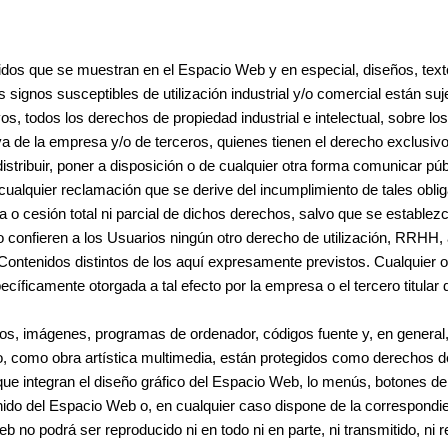
idos que se muestran en el Espacio Web y en especial, diseños, text
signos susceptibles de utilización industrial y/o comercial están suj
s, todos los derechos de propiedad industrial e intelectual, sobre l
a de la empresa y/o de terceros, quienes tienen el derecho exclusivo d
istribuir, poner a disposición o de cualquier otra forma comunicar pú
alquier reclamación que se derive del incumplimiento de tales obli
cia o cesión total ni parcial de dichos derechos, salvo que se estable
nfieren a los Usuarios ningún otro derecho de utilización, RRHH, alt
ontenidos distintos de los aquí expresamente previstos. Cualquier o
ecíficamente otorgada a tal efecto por la empresa o el tercero titular
ipos, imágenes, programas de ordenador, códigos fuente y, en general, 
, como obra artística multimedia, están protegidos como derechos de 
 que integran el diseño gráfico del Espacio Web, lo menús, botones d
nido del Espacio Web o, en cualquier caso dispone de la correspondien
 no podrá ser reproducido ni en todo ni en parte, ni transmitido, ni