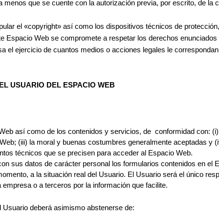
 menos que se cuente con la autorización previa, por escrito, de la c
pular el «copyright» así como los dispositivos técnicos de protecci
ste Espacio Web se compromete a respetar los derechos enunciados y
sa el ejercicio de cuantos medios o acciones legales le corresponda
DEL USUARIO DEL ESPACIO WEB
eb así como de los contenidos y servicios, de conformidad con: (i) l
b; (iii) la moral y buenas costumbres generalmente aceptadas y (iv
ntos técnicos que se precisen para acceder al Espacio Web.
 con sus datos de carácter personal los formularios contenidos en el
nto, a la situación real del Usuario. El Usuario será el único resp
a empresa o a terceros por la información que facilite.
 el Usuario deberá asimismo abstenerse de: