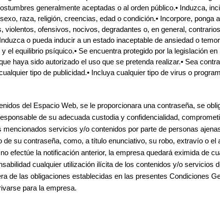
s costumbres generalmente aceptadas o al orden público.• Induzca, in
exo, raza, religión, creencias, edad o condición.• Incorpore, ponga 
, violentos, ofensivos, nocivos, degradantes o, en general, contrarios
nduzca o pueda inducir a un estado inaceptable de ansiedad o temor.•
y el equilibrio psíquico.• Se encuentra protegido por la legislación en 
que haya sido autorizado el uso que se pretenda realizar.• Sea contrario
ualquier tipo de publicidad.• Incluya cualquier tipo de virus o progr
tenidos del Espacio Web, se le proporcionara una contraseña, se obli
esponsable de su adecuada custodia y confidencialidad, comprometi
s mencionados servicios y/o contenidos por parte de personas ajenas. 
e su contraseña, como, a título enunciativo, su robo, extravío o el 
o efectúe la notificación anterior, la empresa quedará eximida de cua
bilidad cualquier utilización ilícita de los contenidos y/o servicios 
era de las obligaciones establecidas en las presentes Condiciones G
rivarse para la empresa.