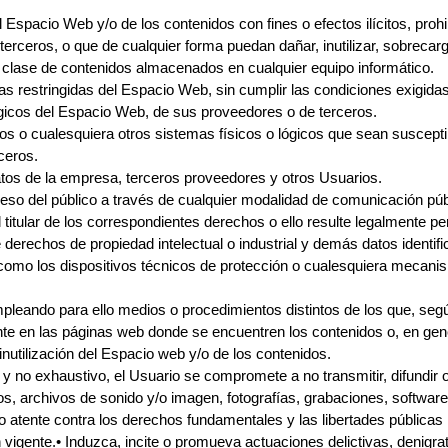
l Espacio Web y/o de los contenidos con fines o efectos ilícitos, pr
erceros, o que de cualquier forma puedan dañar, inutilizar, sobrecargar
 clase de contenidos almacenados en cualquier equipo informático.
as restringidas del Espacio Web, sin cumplir las condiciones exigida
ógicos del Espacio Web, de sus proveedores o de terceros.
áticos o cualesquiera otros sistemas físicos o lógicos que sean suscep
ceros.
 datos de la empresa, terceros proveedores y otros Usuarios.
acceso del público a través de cualquier modalidad de comunicación púb
titular de los correspondientes derechos o ello resulte legalmente pe
e derechos de propiedad intelectual o industrial y demás datos identi
 como los dispositivos técnicos de protección o cualesquiera mecani
mpleando para ello medios o procedimientos distintos de los que, seg
te en las páginas web donde se encuentren los contenidos o, en gen
inutilización del Espacio web y/o de los contenidos.
vo y no exhaustivo, el Usuario se compromete a no transmitir, difundir
os, archivos de sonido y/o imagen, fotografías, grabaciones, software 
o atente contra los derechos fundamentales y las libertades públicas
n vigente.• Induzca, incite o promueva actuaciones delictivas, denigrat